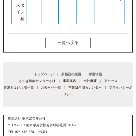
スタ
イン
種
一覧へ戻る
トップページ
|
新施設の概要
|
採用情報
とちぎ食肉センターとは
|
事業案内
|
会社概要
|
アクセス
市況および上場一覧
|
お知らせ一覧
|
営業日年間カレンダー
|
プライバシーポ
リシー
株式会社 栃木県畜産公社
〒321-3303 栃木県芳賀郡芳賀町稲毛田1921-7
TEL 028-616-2781（代表)