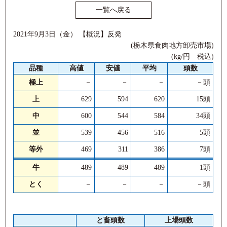
一覧へ戻る
2021年9月3日（金） 【概況】反発
(栃木県食肉地方卸売市場)
(kg/円 税込)
品種
高値
安値
平均
頭数
極上
－
－
－
－頭
上
629
594
620
15頭
中
600
544
584
34頭
並
539
456
516
5頭
等外
469
311
386
7頭
牛
489
489
489
1頭
とく
－
－
－
－頭
と畜頭数
上場頭数