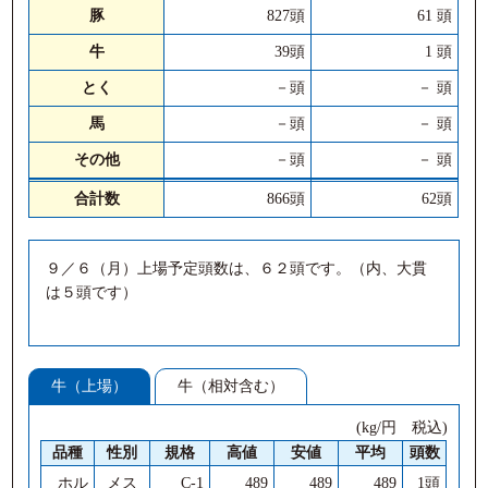
豚
827頭
61 頭
牛
39頭
1 頭
とく
－頭
－ 頭
馬
－頭
－ 頭
その他
－頭
－ 頭
合計数
866頭
62頭
９／６（月）上場予定頭数は、６２頭です。（内、大貫
は５頭です）
牛（上場）
牛（相対含む）
(kg/円 税込)
品種
性別
規格
高値
安値
平均
頭数
ホル
メス
C-1
489
489
489
1頭