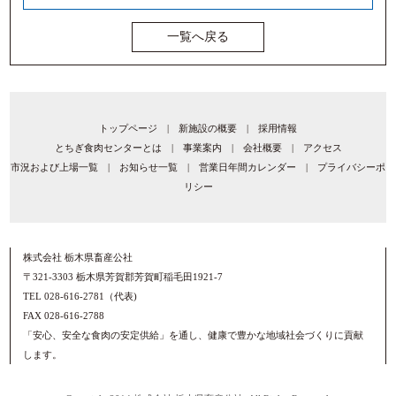
一覧へ戻る
トップページ
|
新施設の概要
|
採用情報
とちぎ食肉センターとは
|
事業案内
|
会社概要
|
アクセス
市況および上場一覧
|
お知らせ一覧
|
営業日年間カレンダー
|
プライバシーポ
リシー
株式会社 栃木県畜産公社
〒321-3303 栃木県芳賀郡芳賀町稲毛田1921-7
TEL 028-616-2781（代表)
FAX 028-616-2788
「安心、安全な食肉の安定供給」を通し、健康で豊かな地域社会づくりに貢献
します。