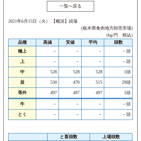
一覧へ戻る
2021年6月15日（火） 【概況】続落
(栃木県食肉地方卸売市場)
(kg/円 税込)
品種
高値
安値
平均
頭数
極上
－
－
－
－頭
上
－
－
－
－頭
中
528
528
528
1頭
並
530
470
515
29頭
等外
497
497
497
1頭
牛
－
－
－
－頭
とく
－
－
－
－頭
と畜頭数
上場頭数