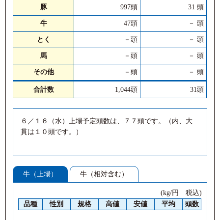
豚
997頭
31 頭
牛
47頭
－ 頭
とく
－頭
－ 頭
馬
－頭
－ 頭
その他
－頭
－ 頭
合計数
1,044頭
31頭
６／１６（水）上場予定頭数は、７７頭です。（内、大
貫は１０頭です。）
牛（上場）
牛（相対含む）
(kg/円 税込)
品種
性別
規格
高値
安値
平均
頭数