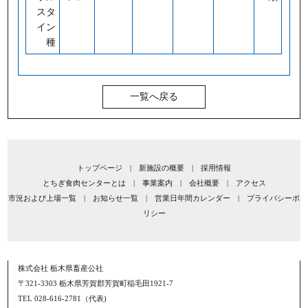
スタ
イン
種
一覧へ戻る
トップページ
|
新施設の概要
|
採用情報
とちぎ食肉センターとは
|
事業案内
|
会社概要
|
アクセス
市況および上場一覧
|
お知らせ一覧
|
営業日年間カレンダー
|
プライバシーポ
リシー
株式会社 栃木県畜産公社
〒321-3303 栃木県芳賀郡芳賀町稲毛田1921-7
TEL 028-616-2781（代表)