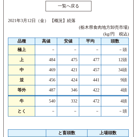
一覧へ戻る
2021年3月12日（金） 【概況】続落
(栃木県食肉地方卸売市場)
(kg/円 税込)
品種
高値
安値
平均
頭数
極上
－
－
－
－頭
上
484
475
477
12頭
中
469
421
457
34頭
並
456
424
441
9頭
等外
487
346
422
4頭
牛
540
332
472
4頭
とく
－
－
－
－頭
と畜頭数
上場頭数