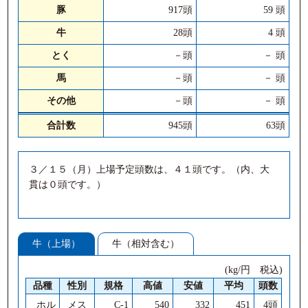
豚
917頭
59 頭
牛
28頭
4 頭
とく
－頭
－ 頭
馬
－頭
－ 頭
その他
－頭
－ 頭
合計数
945頭
63頭
３／１５（月）上場予定頭数は、４１頭です。（内、大
貫は０頭です。）
牛（上場）
牛（相対含む）
(kg/円 税込)
品種
性別
規格
高値
安値
平均
頭数
ホル
メス
C-1
540
332
451
4頭