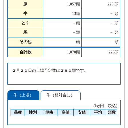
豚
1,057頭
225 頭
牛
13頭
－ 頭
とく
－頭
－ 頭
馬
－頭
－ 頭
その他
－頭
－ 頭
合計数
1,070頭
225頭
２月２５日の上場予定数は２８５頭です。
牛（上場）
牛（相対含む）
(kg/円 税込)
品種
性別
規格
高値
安値
平均
頭数