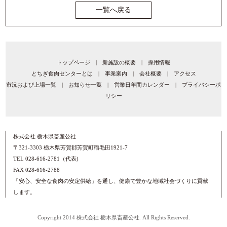
一覧へ戻る
トップページ
|
新施設の概要
|
採用情報
とちぎ食肉センターとは
|
事業案内
|
会社概要
|
アクセス
市況および上場一覧
|
お知らせ一覧
|
営業日年間カレンダー
|
プライバシーポ
リシー
株式会社 栃木県畜産公社
〒321-3303 栃木県芳賀郡芳賀町稲毛田1921-7
TEL 028-616-2781（代表)
FAX 028-616-2788
「安心、安全な食肉の安定供給」を通し、健康で豊かな地域社会づくりに貢献
します。
Copyright 2014 株式会社 栃木県畜産公社. All Rights Reserved.