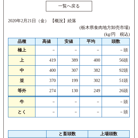
一覧へ戻る
2020年2月21日（金） 【概況】続落
(栃木県食肉地方卸売市場)
(kg/円 税込)
品種
高値
安値
平均
頭数
極上
－
－
－
－頭
上
419
389
400
56頭
中
400
307
382
92頭
並
370
199
302
51頭
等外
274
130
249
26頭
牛
－
－
－
－頭
とく
－
－
－
－頭
と畜頭数
上場頭数