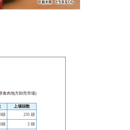
県食肉地方卸売市場)
数
上場頭数
60頭
235 頭
6頭
2 頭