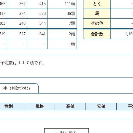
465
367
415
111頭
とく
417
274
378
36頭
馬
383
248
344
7頭
その他
719
527
641
2頭
合計数
1,1
－
－
－
－頭
場予定数は１１７頭です。
牛（相対含む）
性別
規格
高値
安値
平