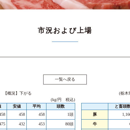
市況および上場
一覧へ戻る
月） 【概況】下がる
(栃木
(kg/円 税込)
値
安値
平均
頭数
と畜頭
458
458
458
1頭
豚
1,1
475
432
453
80頭
牛