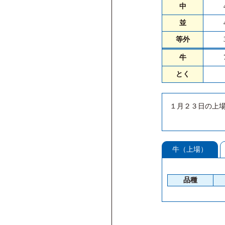
中
並
等外
牛
とく
１月２３日の上
牛（上場）
品種