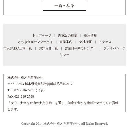
一覧へ戻る
トップページ
|
新施設の概要
|
採用情報
とちぎ食肉センターとは
|
事業案内
|
会社概要
|
アクセス
市況および上場一覧
|
お知らせ一覧
|
営業日年間カレンダー
|
プライバシーポ
リシー
株式会社 栃木県畜産公社
〒321-3303 栃木県芳賀郡芳賀町稲毛田1921-7
TEL 028-616-2781（代表)
FAX 028-616-2788
「安心、安全な食肉の安定供給」を通し、健康で豊かな地域社会づくりに貢献
します。
Copyright 2014 株式会社 栃木県畜産公社. All Rights Reserved.