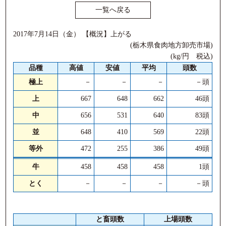
一覧へ戻る
2017年7月14日（金） 【概況】上がる
(栃木県食肉地方卸売市場)
(kg/円 税込)
品種
高値
安値
平均
頭数
極上
－
－
－
－頭
上
667
648
662
46頭
中
656
531
640
83頭
並
648
410
569
22頭
等外
472
255
386
49頭
牛
458
458
458
1頭
とく
－
－
－
－頭
と畜頭数
上場頭数