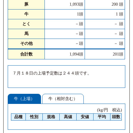
豚
1,093頭
200 頭
牛
1頭
1 頭
とく
－頭
－ 頭
馬
－頭
－ 頭
その他
－頭
－ 頭
合計数
1,094頭
201頭
７月１８日の上場予定数は２４４頭です。
牛（上場）
牛（相対含む）
(kg/円 税込)
品種
性別
規格
高値
安値
平均
頭数