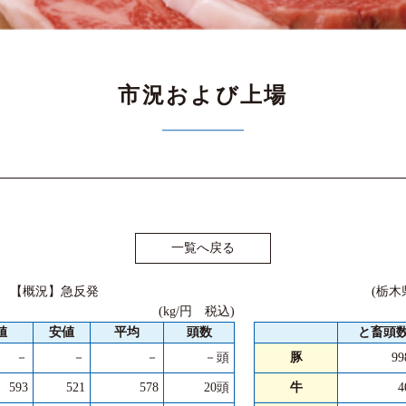
市況および上場
一覧へ戻る
火） 【概況】急反発
(栃木
(kg/円 税込)
値
安値
平均
頭数
と畜頭
－
－
－
－頭
豚
9
593
521
578
20頭
牛