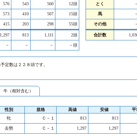
576
543
560
12頭
とく
573
410
507
15頭
馬
415
203
298
55頭
その他
1,297
813
1,111
2頭
合計数
1,0
－
－
－
－頭
場予定数は２２８頭です。
牛（相対含む）
性別
規格
高値
安値
平
牝
Ｃ－１
813
813
去勢
Ｃ－１
1,297
1,297