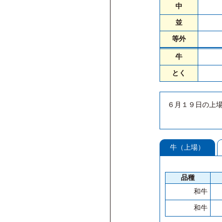
中
並
等外
牛
とく
６月１９日の上
牛（上場）
品種
和牛
和牛