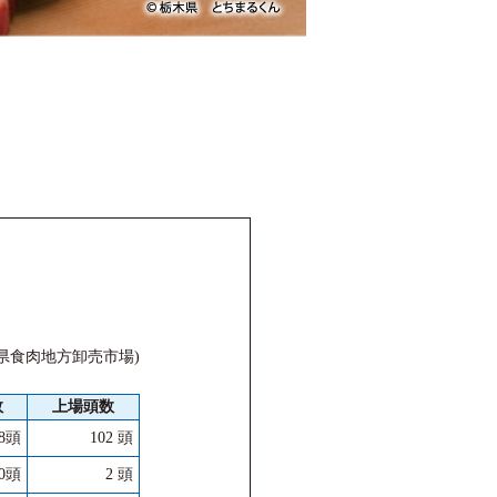
県食肉地方卸売市場)
数
上場頭数
98頭
102 頭
40頭
2 頭